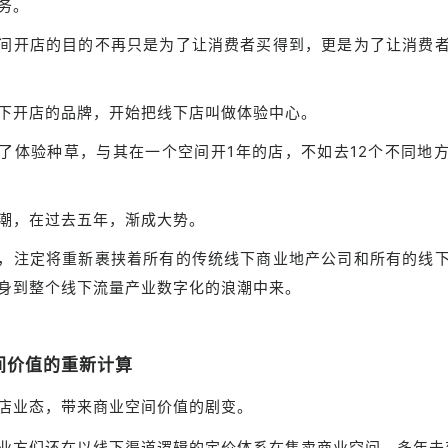
务。
间开店的目的不再只是为了让消费者买得到，更是为了让消费
下开店的品牌，开始把线下店叫做体验中心。
了体验种草，与其在一个空间开1年的店，不如去12个不同地
潮，在过去五年，渐成大势。
，注定将重新裹挟着所有的传统线下商业地产公司和所有的线
身到整个线下流量产业数字化的浪潮中来。
间价值的重新计算
店业态，带来商业空间价值的剧变。
业方们还在以线下渠道逻辑的定价体系在售卖商业空间，多年未