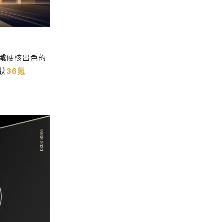
域
硬核出色的
获
36氪