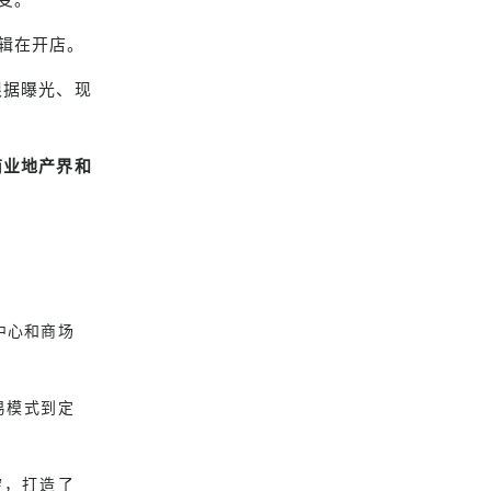
辑在开店。
根据曝光、现
商业地产界和
中心和商场
易模式到定
淀，打造了