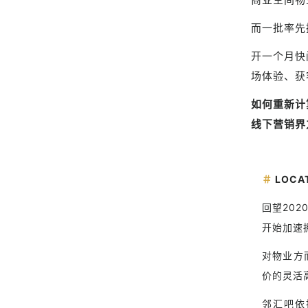
而一批率先
开一个月快
场体验、获
如何重新计
线下营销界
＃
LOCA
回望20
开始加速
对物业方
价的灵活
邻汇吧依