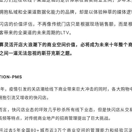
拥抱私域和全渠道数据化能力的品牌，却是以体验种草的媒体逻
闪店的价值评估，不再像传统门店只是根据现场销售额，而是
客带来的全渠道的未来周期的LTV。
算灵活开店大浪潮下的商业空间价值，必将成为未来十年整个
之间一道无法忽视的斯芬克斯之题。
TION-PMS
20年，疫情引发的关店潮给线下商业带来巨大冲击的同时，各大购物
拥抱引流又增收的快闪店。
而言，快闪店业态的坪效几乎秒杀所有线下业态，但是快闪店从交
高频等特点，对传统商业地产的招商管理提出了巨大挑战。
托过去5年全国80+城市近3万个商业空间的管理能力和经验沉