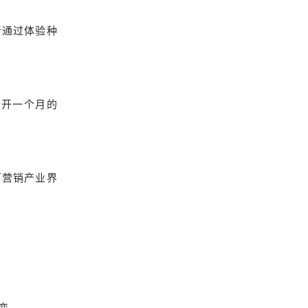
者通过体验种
方开一个月的
下营销产业界
变。