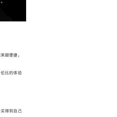
越来越便捷
，
与伦比的体验
者买得到自己