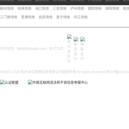
岳阳场地
常德场地
益阳场地
郴州场地
永州场地
怀化场地
娄底场地
韶
柳州场地
桂林场地
海口场地
三亚场地
泸州场地
德阳场地
绵阳场地
南
三门峡场地
贵港场地
自贡场地
遂宁场地
内江场地
市场合作：Mkt@linhuiba.com 支付方式：
©2015-2026 杭州邻汇网络科技有限公司版权所有 All rights reserved
浙ICP备15014