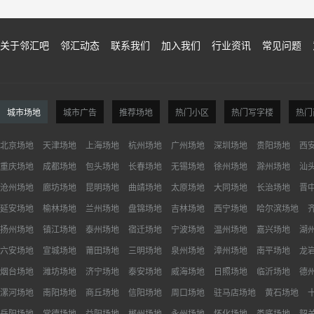
关于邻汇吧
邻汇动态
联系我们
加入我们
行业资讯
常见问题
城市场地
城市广告
推荐场地
热门小区
热门写字楼
热门
北京场地
天津场地
上海场地
杭州场地
广州场地
深圳场地
贵阳场地
西
重庆场地
成都场地
包头场地
长春场地
无锡场地
徐州场地
滁州场地
汕
沧州场地
廊坊场地
昆明场地
曲靖场地
太原场地
大同场地
长治场地
晋
延安场地
榆林场地
兰州场地
盘锦场地
吉林场地
西宁场地
哈尔滨场地
扬州场地
镇江场地
泰州场地
宿迁场地
宁波场地
温州场地
嘉兴场地
湖
六安场地
宣城场地
莆田场地
三明场地
泉州场地
漳州场地
南平场地
龙
烟台场地
潍坊场地
济宁场地
泰安场地
威海场地
日照场地
临沂场地
德
漯河场地
南阳场地
商丘场地
信阳场地
周口场地
驻马店场地
黄石场地