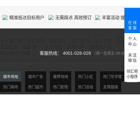
精准抵达目标用户
无需踩点 高效预订
丰富活动 提供人气
在 线
客 服
个 人
关于邻汇吧
邻汇动态
联系我们
行业资讯
加入我们
常见问题
中 心
意见反馈
我要推广
我有场地
代理合作
服务商入驻
邻汇吧资料下载
客服热线： 4001-028-028
（周一至周五 09:00-18:00）
关 注
微 信
邻汇吧
城市场地
城市广告
推荐场地
热门小区
热门写字楼
小程序
热门商场
热门超市
热门影院
热门活动
友情链接
北京场地
天津场地
上海场地
杭州场地
广州场地
深圳场地
贵阳场地
西安场地
沈阳场地
大连场地
南京场地
合肥场地
福州场地
厦门场地
济南场地
青岛场地
郑州场地
武汉场地
长沙场地
重庆场地