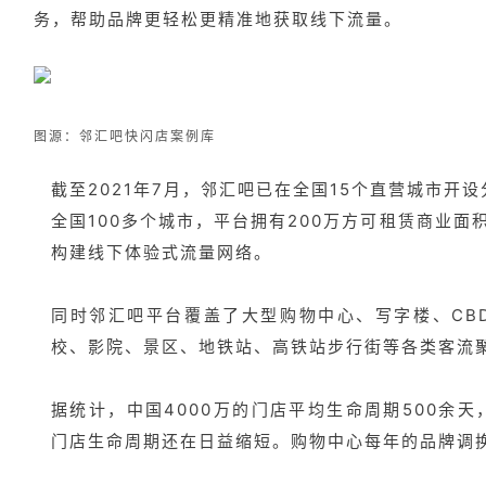
务，帮助品牌更轻松更精准地获取线下流量。
图源：邻汇吧快闪店案例库
截至2021年7月，邻汇吧已在全国15个直营城市开
全国100多个城市，平台拥有200万方可租赁商业面积
构建线下体验式流量网络。
同时邻汇吧平台覆盖了大型购物中心、写字楼、
C
校、影院、景区、地铁站、高铁站步行街等各类客流
据统计，中国4000万的门店平均生命周期500余
门店生命周期还在日益缩短。购物中心每年的品牌调换比