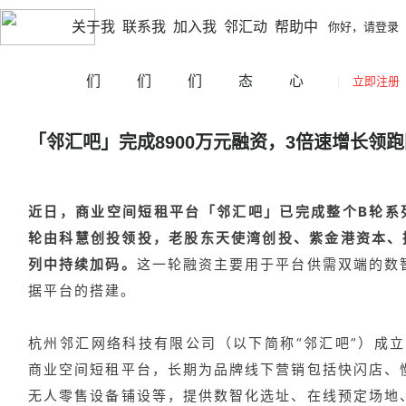
|
|
镇江
切换城市
你好，请登录
立即注册
网站导航
关于我
联系我
加入我
邻汇动
帮助中
你好，请登录
们
们
们
态
心
|
立即注册
「​邻汇吧」完成8900万元融资，3倍速增长领
近日，商业空间短租平台「邻汇吧」已完成整个B轮系列
轮由科慧创投领投，老股东天使湾创投、紫金港资本、
列中持续加码。
这一轮融资主要用于平台供需双端的数
据平台的搭建。
杭州邻汇网络科技有限公司（以下简称“邻汇吧”）成立
商业空间短租平台，长期为品牌线下营销包括快闪店、
无人零售设备铺设等，提供数智化选址、在线预定场地