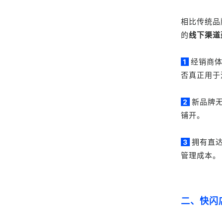
相比传统品
的
线下渠道
经销商
1
否真正用于
新品牌
2
铺开。
拥有直
3
管理成本。
二、快闪