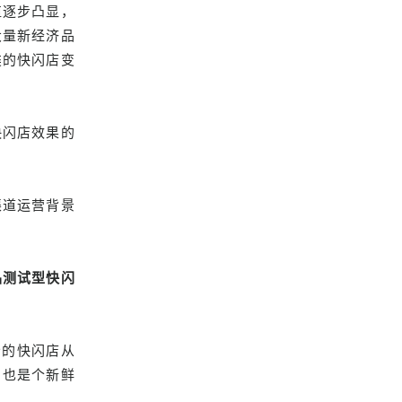
值逐步凸显，
大量新经济品
类的快闪店变
快闪店效果的
。
渠道运营背景
品测试型快闪
分的快闪店从
，也是个新鲜