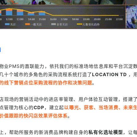
端
物业PMS的直联能力，依托我们的标准场地信息库和平台沉淀
几十个城市的多角色的采购流程系统打造了
LOCATION TD
，
的线下营销点位采购流程的协作和决策问题
。
店现场的营销活动中的进店率管理、用户体验互动管理，搭建
点管理为核心的
CDP
，建立起
以曝光、获客、当场消费、未来
价值跟踪的快闪店效果评估体系
。
上，帮助所服务的新消费品牌构建自身的
私有化选址模型
，让