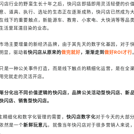
闪店行业的野蛮生长十年之后，快闪店即插即用灵活轻便的价
意、道具、执行、选址的生态正在逐渐成熟，快闪店已然
成为
在线下的重要触点，新能源车、教育、小家电、大快消等等品
生活里耳濡目染的业态。
市场主要增量的新经济品牌，由于其先天的数字化基因，对于
明显，驱动着
快闪店从原来的
做完就好
，渐渐走到
做好ROI才行
只是一种公关事件打造，而是线下触点的精细化运营，是在全
用完就走的灵活开店。
渐分化出不同价值逻辑的快闪店，
品牌公关活动型快闪店、新
快闪店、销售型快闪店。
催生精细化和数字化管理的需要，
快闪店数字化
对于今天的大部
依然是一个
新鲜玩意儿
，就像当年快闪店对于很多营销人来说
。