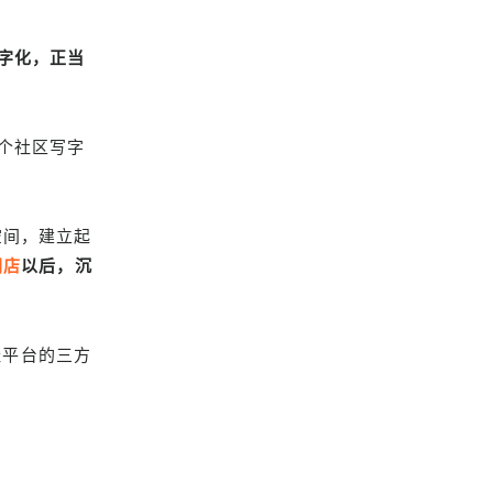
字化，正当
个社区写字
空间，建立起
闪店
以后，沉
址平台的三方